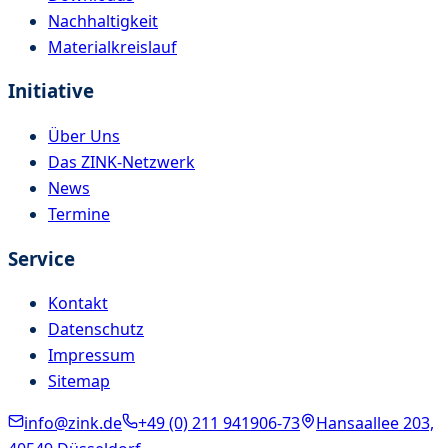
Nachhaltigkeit
Materialkreislauf
Initiative
Über Uns
Das ZINK-Netzwerk
News
Termine
Service
Kontakt
Datenschutz
Impressum
Sitemap
info@zink.de
+49 (0) 211 941906-73
Hansaallee 203,