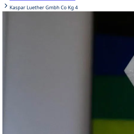
Kaspar Luether Gmbh Co Kg 4