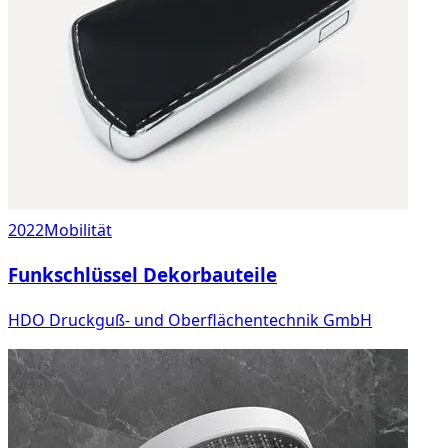
2022
Mobilität
Funkschlüssel Dekorbauteile
HDO Druckguß- und Oberflächentechnik GmbH