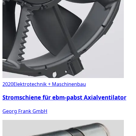
2020
Elektrotechnik + Maschinenbau
Stromschiene für ebm-pabst Axialventilator
Georg Frank GmbH