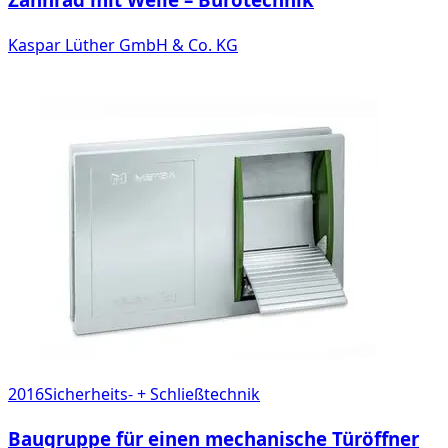
Kaspar Lüther GmbH & Co. KG
2016
Sicherheits- + Schließtechnik
Baugruppe für einen mechanische Türöffner