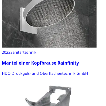
2022
Sanitärtechnik
Mantel einer Kopfbrause Rainfinity
HDO Druckguß- und Oberflächentechnik GmbH