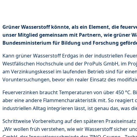
Grüner Wasserstoff könnte, als ein Element, die feuer
unser Mitglied gemeinsam mit Partnern, wie grüner Wa
Bundesministerium für Bildung und Forschung geförder
Kann grüner Wasserstoff Erdgas in der industriellen Feu
Westfälischen Hochschule und der ProPuls GmbH, im Projek
am Verzinkungskessel im laufenden Betrieb sind für eine
Voruntersuchungen, bevor ein realer Einsatz des modifiz
Feuerverzinken braucht Temperaturen von über 450 °C. Bish
aber eine andere Flammencharakteristik mit. So reagiert 
industriellen Alltag integrieren lässt, ist genau das, was 
Schrittweise Vorbereitung auf den späteren Praxiseinsatz
„Wir wollen früh verstehen, wie wir Wasserstoff sicher un
GmbH, der Innovationsschmiede der ZINQ-Gruppe. „Techni