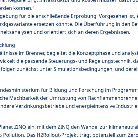
werden können.“
mgebung für die anschließende Erprobung: Vorgesehen ist,
 Erdgasvariante ersetzen könnte. Die Überführung in den Be
eitsanalysen und orientiert sich an deren Ergebnissen.
icklung
ältnisse im Brenner, begleitet die Konzeptphase und analy
ntwickelt die passende Steuerungs- und Regelungstechnik, 
 erfolgen zunächst unter Simulationsbedingungen, und bereit
 Bundesministerium für Bildung und Forschung im Programm
zliche Machbarkeit der Umrüstung von Flachflammenbrennern
r andere Verzinkungsbetriebe und energieintensive Industr
Planet ZINQ ein, mit dem ZINQ den Wandel zur klimaneutrale
o Pollution. Das H2Rollout-Projekt trägt potenziell zum Ze