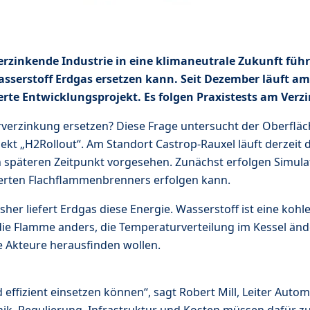
verzinkende Industrie in eine klimaneutrale Zukunft fü
sserstoff Erdgas ersetzen kann. Seit Dezember läuft a
te Entwicklungsprojekt. Es folgen Praxistests am Verz
erverzinkung ersetzen? Diese Frage untersucht der Oberflä
t „H2Rollout“. Am Standort Castrop-Rauxel läuft derzeit d
n späteren Zeitpunkt vorgesehen. Zunächst erfolgen Simula
ierten Flachflammenbrenners erfolgen kann.
er liefert Erdgas diese Energie. Wasserstoff ist eine kohle
die Flamme anders, die Temperaturverteilung im Kessel ände
die Akteure herausfinden wollen.
d effizient einsetzen können“, sagt Robert Mill, Leiter Au
k, Regulierung, Infrastruktur und Kosten müssen dafür zu