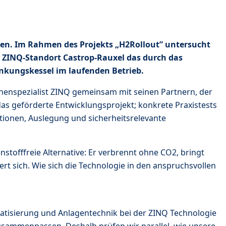
hren. Im Rahmen des Projekts „H2Rollout” untersucht
m ZINQ-Standort Castrop-Rauxel das durch das
inkungskessel im laufenden Betrieb.
chenspezialist ZINQ gemeinsam mit seinen Partnern, der
as geförderte Entwicklungsprojekt; konkrete Praxistests
tionen, Auslegung und sicherheitsrelevante
nstofffreie Alternative: Er verbrennt ohne CO2, bringt
rt sich. Wie sich die Technologie in den anspruchsvollen
tomatisierung und Anlagentechnik bei der ZINQ Technologie
sammenpassen. Deshalb prüfen wir parallel, wie unsere