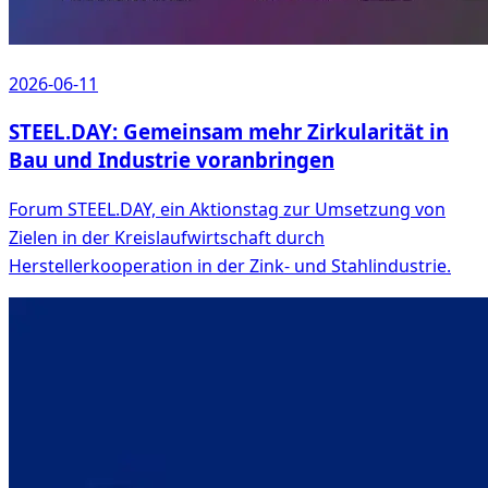
2026-06-11
STEEL.DAY: Gemeinsam mehr Zirkularität in
Bau und Industrie voranbringen
Forum STEEL.DAY, ein Aktionstag zur Umsetzung von
Zielen in der Kreislaufwirtschaft durch
Herstellerkooperation in der Zink- und Stahlindustrie.