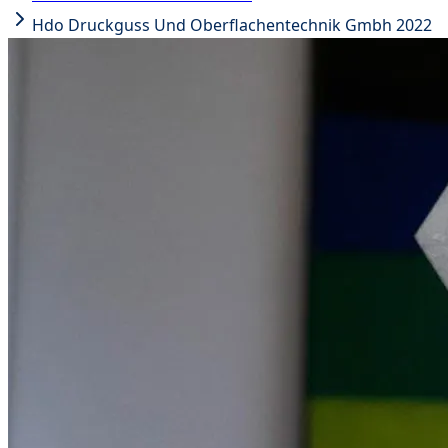
Hdo Druckguss Und Oberflachentechnik Gmbh 2022