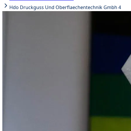
Hdo Druckguss Und Oberflaechentechnik Gmbh 4