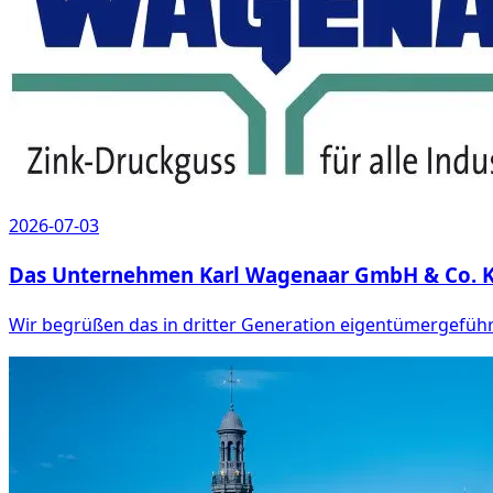
2026-07-03
Das Unternehmen Karl Wagenaar GmbH & Co. KG 
Wir begrüßen das in dritter Generation eigentümergefü